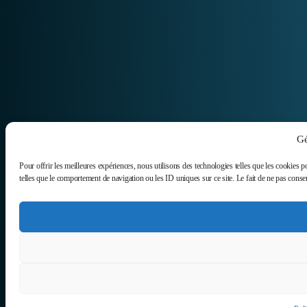
Gé
Pour offrir les meilleures expériences, nous utilisons des technologies telles que les cookies p
telles que le comportement de navigation ou les ID uniques sur ce site. Le fait de ne pas consent