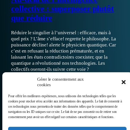
collective : superposer plutôt
que réduire
Réduire le singulier à l’universel : efficace, mais à
quel prix ? L’âme s’efface! regrette le philosophe. La
puissance décline! alerte le physicien quantique. Car
c’est en refusant la réduction prématurée, et en
laissant les états contradictoires coexister, que la
quantique a révolutionné nos technologies. Les
collectifs oseront-ils suivre cette voie ?
02/02/2026
Gérer le consentement aux
cookies
Pour offrir les meilleures expériences, nous utilisons des technologies telles que les
cookies pour stocker et/ou accéder aux informations des appareils. Le fait de consentir à
ces technologies nous permettra de traiter des données telles que le comportement de
navigation ou les ID uniques sur ce site. Le fait de ne pas consentir ou de retirer son
consentement peut avoir un effet négatif sur certaines caractéristiques et fonctions.
Donnez voix à ce
Newsletter