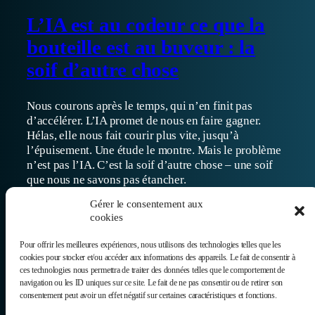
L’IA est au codeur ce que la
bouteille est au buveur : la
soif d’autre chose
Nous courons après le temps, qui n’en finit pas
d’accélérer. L’IA promet de nous en faire gagner.
Hélas, elle nous fait courir plus vite, jusqu’à
l’épuisement. Une étude le montre. Mais le problème
n’est pas l’IA. C’est la soif d’autre chose – une soif
que nous ne savons pas étancher.
16/02/2026
Gérer le consentement aux
cookies
Pour offrir les meilleures expériences, nous utilisons des technologies telles que les
cookies pour stocker et/ou accéder aux informations des appareils. Le fait de consentir à
ces technologies nous permettra de traiter des données telles que le comportement de
navigation ou les ID uniques sur ce site. Le fait de ne pas consentir ou de retirer son
consentement peut avoir un effet négatif sur certaines caractéristiques et fonctions.