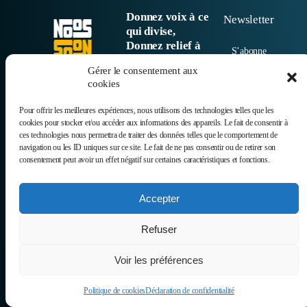
Donnez voix à ce
Newsletter
qui divise,
Donnez relief à
S’abonne
vos actions.
r
Gérer le consentement aux
cookies
© 2025
Pour offrir les meilleures expériences, nous utilisons des technologies telles que les
cookies pour stocker et/ou accéder aux informations des appareils. Le fait de consentir à
ces technologies nous permettra de traiter des données telles que le comportement de
navigation ou les ID uniques sur ce site. Le fait de ne pas consentir ou de retirer son
consentement peut avoir un effet négatif sur certaines caractéristiques et fonctions.
Accepter
Refuser
Voir les préférences
Politique de cookies
Déclaration de confidentialité