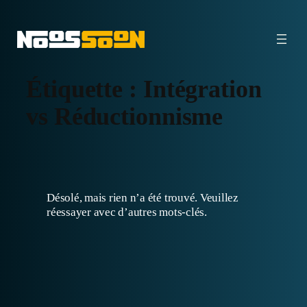
Aller
au
contenu
Étiquette :
Intégration
vs Réductionnisme
Désolé, mais rien n’a été trouvé. Veuillez
réessayer avec d’autres mots-clés.