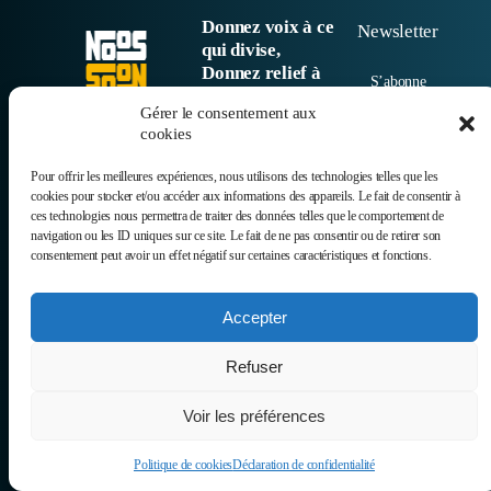
Donnez voix à ce
Newsletter
qui divise,
Donnez relief à
S’abonne
vos actions.
r
Gérer le consentement aux
cookies
© 2025
Pour offrir les meilleures expériences, nous utilisons des technologies telles que les
cookies pour stocker et/ou accéder aux informations des appareils. Le fait de consentir à
ces technologies nous permettra de traiter des données telles que le comportement de
navigation ou les ID uniques sur ce site. Le fait de ne pas consentir ou de retirer son
consentement peut avoir un effet négatif sur certaines caractéristiques et fonctions.
Accepter
Refuser
Voir les préférences
Politique de cookies
Déclaration de confidentialité