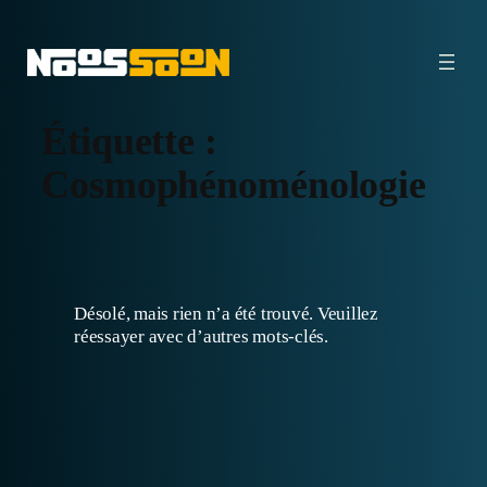
Aller
au
contenu
Étiquette :
Cosmophénoménologie
Désolé, mais rien n’a été trouvé. Veuillez
réessayer avec d’autres mots-clés.