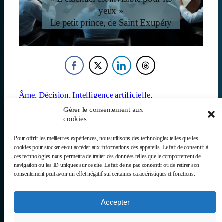
yeux »
Le petit prince, de Saint Exupéry
Âme
, 
Décision
, 
Intelligence artificielle
, 
Représentation
, 
Topographie
, 
Word embedding
Gérer le consentement aux
cookies
Précédent
Suivant
Pour offrir les meilleures expériences, nous utilisons des technologies telles que les
cookies pour stocker et/ou accéder aux informations des appareils. Le fait de consentir à
ces technologies nous permettra de traiter des données telles que le comportement de
navigation ou les ID uniques sur ce site. Le fait de ne pas consentir ou de retirer son
consentement peut avoir un effet négatif sur certaines caractéristiques et fonctions.
Donnez voix à ce
Newsletter
qui divise,
Accepter
Donnez relief à
S’abonne