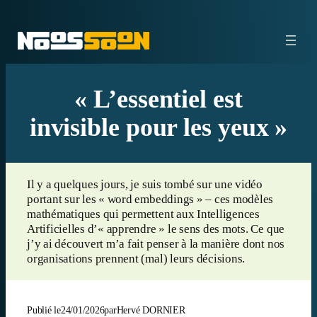
Aller
au
contenu
« L’essentiel est
invisible pour les yeux »
Il y a quelques jours, je suis tombé sur une vidéo
portant sur les « word embeddings » – ces modèles
mathématiques qui permettent aux Intelligences
Artificielles d’« apprendre » le sens des mots. Ce que
j’y ai découvert m’a fait penser à la manière dont nos
organisations prennent (mal) leurs décisions.
Publié le
24/01/2026
par
Hervé DORNIER