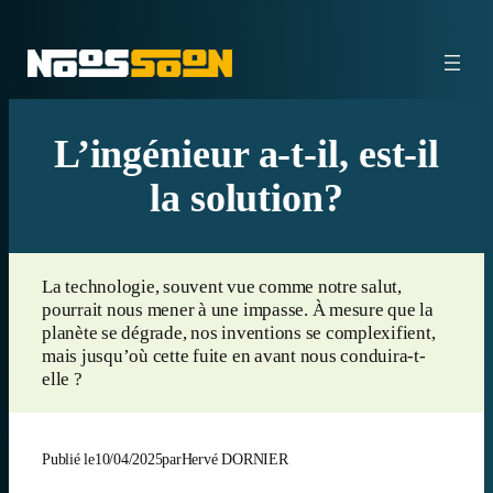
Aller
au
contenu
L’ingénieur a-t-il, est-il
la solution?
La technologie, souvent vue comme notre salut,
pourrait nous mener à une impasse. À mesure que la
planète se dégrade, nos inventions se complexifient,
mais jusqu’où cette fuite en avant nous conduira-t-
elle ?
Publié le
10/04/2025
par
Hervé DORNIER