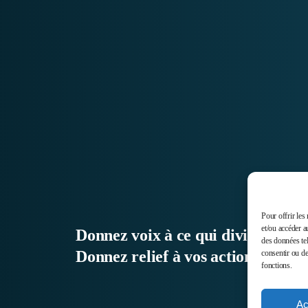
Pour offrir les
et/ou accéder a
Donnez voix à ce qui divise,
des données tel
Donnez relief à vos actions.
consentir ou de
fonctions.
Ac