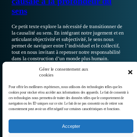
causale à la profondeur du
sens
Ce petit texte explore la nécessité de transitionner de
la causalité au sens. En intégrant notre jugement et en
articulant objectivité et subjectivité, le sens nous
permet de naviguer entre l’individuel et le collectif,
tout en nous invitant à repenser notre responsabilité
dans la construction d’un monde plus humain.
02/05/2025
Gérer le consentement aux
cookies
Pour offrir les meilleures expériences, nous utilisons des technologies telles que les
cookies pour stocker et/ou accéder aux informations des appareils. Le fait de consentir à
ces technologies nous permettra de traiter des données telles que le comportement de
navigation ou les ID uniques sur ce site. Le fait de ne pas consentir ou de retirer son
consentement peut avoir un effet négatif sur certaines caractéristiques et fonctions.
Donnez voix à ce
Newsletter
qui divise,
Accepter
Donnez relief à
S’abonne