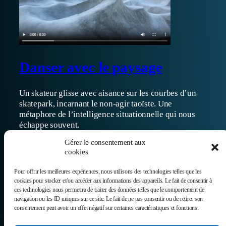
Danser avec le paysage
Un skateur glisse avec aisance sur les courbes d’un
skatepark, incarnant le non-agir taoïste. Une
métaphore de l’intelligence situationnelle qui nous
échappe souvent.
10/04/2025
Gérer le consentement aux
cookies
Pour offrir les meilleures expériences, nous utilisons des technologies telles que les
cookies pour stocker et/ou accéder aux informations des appareils. Le fait de consentir à
ces technologies nous permettra de traiter des données telles que le comportement de
navigation ou les ID uniques sur ce site. Le fait de ne pas consentir ou de retirer son
consentement peut avoir un effet négatif sur certaines caractéristiques et fonctions.
Donnez voix à ce