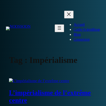
Aller
au
contenu
Accueil
Cadre Scientifique
Blog
Connexion
Tag :
Impérialisme
L’impérialisme de l’extrême
centre