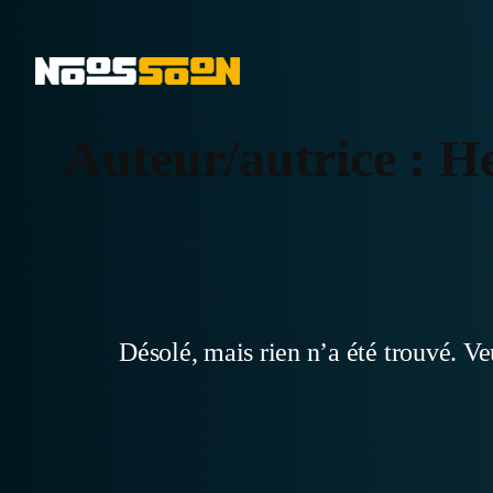
Aller
au
contenu
Auteur/autrice :
H
Désolé, mais rien n’a été trouvé. Ve